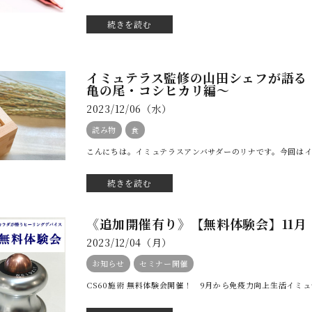
続きを読む
イミュテラス監修の山田シェフが語る
亀の尾・コシヒカリ編〜
2023/12/06（水）
読み物
食
こんにちは。イミュテラスアンバサダーのリナです。今回はイ
続きを読む
《追加開催有り》【無料体験会】11月・
2023/12/04（月）
お知らせ
セミナー開催
CS60施術 無料体験会開催！ 9月から免疫力向上生活イミュ