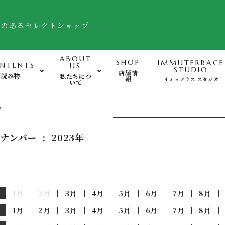
舗のあるセレクトショップ
ABOUT
SHOP
IMMUTERRACE
NTENTS
US
STUDIO
店舗情
読み物
私たちにつ
報
イミュテラス スタジオ
いて
運動-Exercise-
心
年
ナンバー : 2023年
バランスボード・ヒモトレ他
姿勢サポート・フットケア用品
FTWフォーグ・その他グッズ
1月
2月
3月
4月
5月
6月
7月
8月
1月
2月
3月
4月
5月
6月
7月
8月