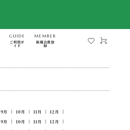
GUIDE
MEMBER
ご利用ガ
新規会員登
イド
録
-Mindfulness-
快眠・浄化・波動のミナモト
スキンケア・FTWフィオーラ
電磁波対策商品
書籍
9月
10月
11月
12月
日用品（無添加洗剤、歯磨き他）
9月
10月
11月
12月