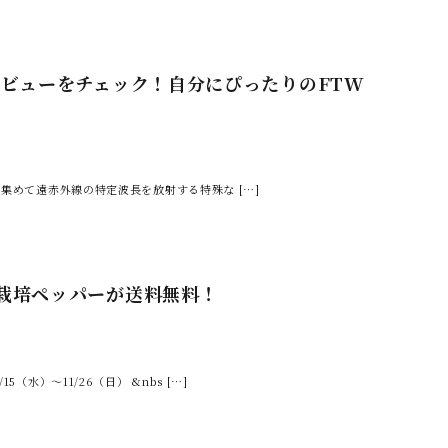
レビューをチェック！自分にぴったりのFTW
を集めて遠赤外線の特定波長を放射する特殊な […]
栽培ペッパーが送料無料！
水）～11/26（日） &nbs […]