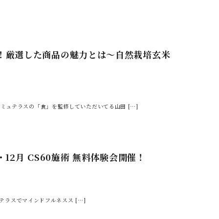
！厳選した商品の魅力とは～自然栽培玄米
ミュテラスの「食」を監修していただいてる山田 […]
12月 CS60施術 無料体験会開催！
テラスでマインドフルネスス […]