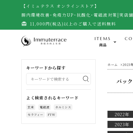
【イミュテラス オンラインストア】
腸内環境改善･免疫力UP･抗酸化･電磁波対策|実店
11,000円(税込)以上のご購入で送料無料
card_giftcard
ITEMS
CO
商品
食-Food-
ホーム
2023
キーワードから探す
バック
米・雑穀（自然栽培玄米）
無農薬野菜・黒千石大豆
よく検索されるキーワード
調味料（自然栽培味噌、醤油他）
玄米
電磁波
ホルミシス
加工食品（梅干し）
2022年
セラフィー
FTW
サプリメント・生食ドリーム
2023年
お菓子・宇宙煎餅