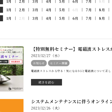
1月
2月
3月
4月
5月
6月
7月
8月
1月
2月
3月
4月
5月
6月
7月
8月
1月
2月
3月
4月
5月
6月
7月
8月
【特別無料セミナー】電磁波ストレス
2023/12/27（水）
お知らせ
セミナー開催
電磁波ストレスから守る！気になる5Gと電磁波について正しく
続きを読む
システムメンテナンスに伴うオンライ
2023/12/26（火）