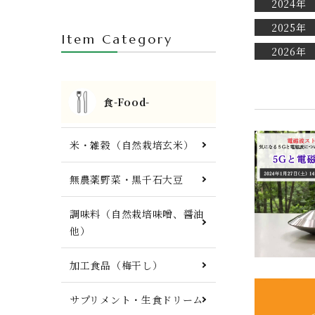
2024年
人参ジュース・自然栽培茶・酒
2025年
Item Category
FTWプレート・調理器具他
2026年
食-Food-
米・雑穀（自然栽培玄米）
無農薬野菜・黒千石大豆
調味料（自然栽培味噌、醤油
他）
加工食品（梅干し）
サプリメント・生食ドリーム