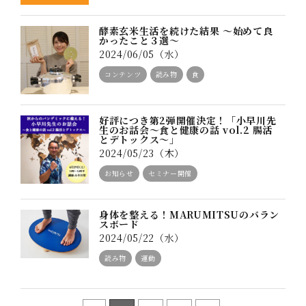
酵素玄米生活を続けた結果 〜始めて良
かったこと３選〜
2024/06/05（水）
コンテンツ
読み物
食
好評につき第2弾開催決定！「小早川先
生のお話会～食と健康の話 vol.2 腸活
とデトックス～」
2024/05/23（木）
お知らせ
セミナー開催
身体を整える！MARUMITSUのバラン
スボード
2024/05/22（水）
読み物
運動