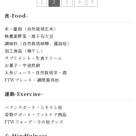
1
2
3
4
5
食-Food-
米・雑穀（自然栽培玄米）
無農薬野菜・黒千石大豆
調味料（自然栽培味噌、醤油他）
加工食品（梅干し）
サプリメント・生食ドリーム
お菓子・宇宙煎餅
人参ジュース・自然栽培茶・酒
FTWプレート・調理器具他
運動-Exercise-
バランスボード・ヒモトレ他
姿勢サポート・フットケア商品
FTWフォーグ・その他グッズ
心-Mindfulness-