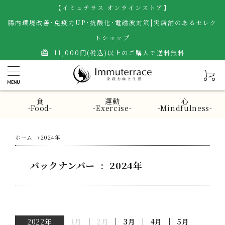
【イミュテラス オンラインストア】
腸内環境改善･免疫力UP･抗酸化･電磁波対策|実店舗のあるセレク
トショップ
11,000円(税込)以上のご購入で送料無料
card_giftcard
食
運動
心
-Food-
-Exercise-
-Mindfulness-
ホーム
2024年
バックナンバー : 2024年
2022年
1月
2月
3月
4月
5月